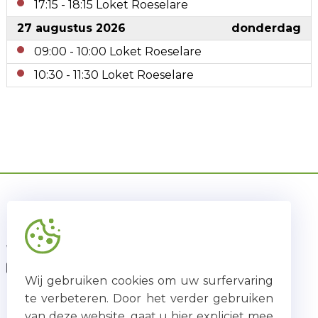
17:15
-
18:15
Loket Roeselare
27 augustus 2026
donderdag
09:00
-
10:00
Loket Roeselare
10:30
-
11:30
Loket Roeselare
CONTACT
0470 11 22 11
loket@inoa.broedersvanliefde.be
Wij gebruiken cookies om uw surfervaring
te verbeteren. Door het verder gebruiken
EEN INITIATIEF VAN
van deze website, gaat u hier expliciet mee